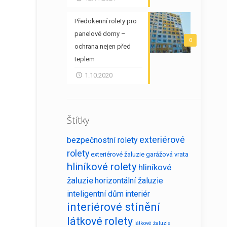
Předokenní rolety pro
panelové domy –
0
ochrana nejen před
teplem
1.10.2020
Štítky
exteriérové
bezpečnostní rolety
rolety
exteriérové žaluzie
garážová vrata
hliníkové rolety
hliníkové
žaluzie
horizontální žaluzie
inteligentní dům
interiér
interiérové stínění
látkové rolety
látkové žaluzie