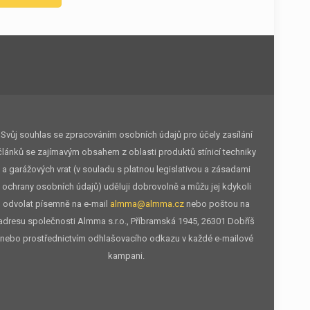
Svůj souhlas se zpracováním osobních údajů pro účely zasílání
článků se zajímavým obsahem z oblasti produktů stínicí techniky
a garážových vrat (v souladu s platnou legislativou a zásadami
ochrany osobních údajů) uděluji dobrovolně a můžu jej kdykoli
odvolat písemně na e-mail
almma@almma.cz
nebo poštou na
adresu společnosti Almma s.r.o., Příbramská 1945, 26301 Dobříš
nebo prostřednictvím odhlašovacího odkazu v každé e-mailové
kampani.