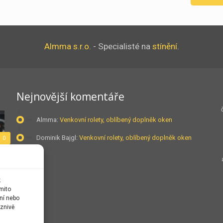
Almma s.r.o.
- Specialisté na
stínění
.
Nejnovější komentáře
Almma
:
Venkovní rolety, oblíbený doplněk oken
Dominik Bajgl
:
Venkovní rolety, oblíbený doplněk oken
0
k
mito
0
ní nebo
znivě