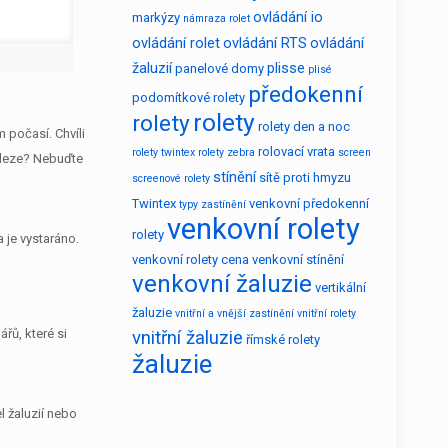
ovládání io
markýzy
námraza rolet
ovládání rolet
ovládání RTS
ovládání
žaluzií
plisse
panelové domy
plisé
předokenní
podomítkové rolety
rolety
rolety
rolety den a noc
 počasí. Chvíli
rolovací vrata
rolety twintex
rolety zebra
screen
vyleze? Nebuďte
stínění
sítě proti hmyzu
screenové rolety
Twintex
venkovní předokenní
typy zastínění
venkovní rolety
rolety
 je vystaráno.
venkovní rolety cena
venkovní stínění
venkovní žaluzie
vertikální
žaluzie
vnitřní a vnější zastínění
vnitřní rolety
řů, které si
vnitřní žaluzie
římské rolety
žaluzie
 žaluzií nebo