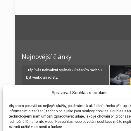
Nejnovější články
Trápí vás nekvalitní spánek? Řešením mohou
být venkovní rolety.
12.11.2021
Spravovat Souhlas s cookies
Předokenní rolety pro panelové domy –
Abychom poskytli co nejlepší služby, používáme k ukládání a/nebo přístupu 
ochrana nejen před teplem
informacím o zařízení, technologie jako jsou soubory cookies. Souhlas s tě
technologiemi nám umožní zpracovávat údaje, jako je chování při procháze
1.10.2020
jedinečná ID na tomto webu. Nesouhlas nebo odvolání souhlasu může nepří
ovlivnit určité vlastnosti a funkce.