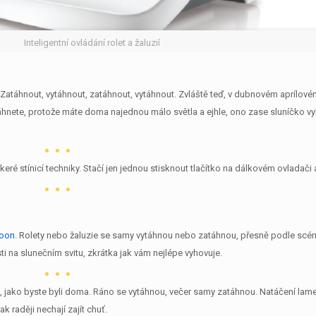
Inteligentní ovládání rolet a žaluzií
 Zatáhnout, vytáhnout, zatáhnout, vytáhnout. Zvláště teď, v dubnovém aprílovém
 vytáhnete, protože máte doma najednou málo světla a ejhle, ono zase sluníčko 
ré stínicí techniky. Stačí jen jednou stisknout tlačítko na dálkovém ovladači a
oon
. Rolety nebo žaluzie se samy vytáhnou nebo zatáhnou, přesně podle scéná
sti na slunečním svitu, zkrátka jak vám nejlépe vyhovuje.
 jako byste byli doma. Ráno se vytáhnou, večer samy zatáhnou. Natáčení lamel
k raději nechají zajít chuť.