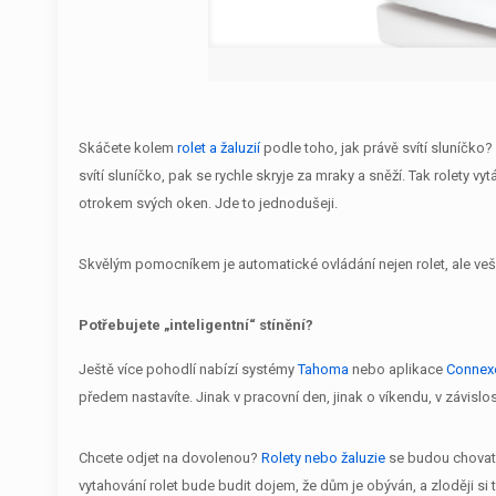
Skáčete kolem
rolet a žaluzií
podle toho, jak právě svítí sluníčko?
svítí sluníčko, pak se rychle skryje za mraky a sněží. Tak rolety
otrokem svých oken. Jde to jednodušeji.
Skvělým pomocníkem je automatické ovládání nejen rolet, ale veške
Potřebujete „inteligentní“ stínění?
Ještě více pohodlí nabízí systémy
Tahoma
nebo aplikace
Connex
předem nastavíte. Jinak v pracovní den, jinak o víkendu, v závislo
Chcete odjet na dovolenou?
Rolety nebo žaluzie
se budou chovat,
vytahování rolet bude budit dojem, že dům je obýván, a zloději si ta