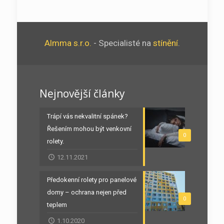
Almma s.r.o.
- Specialisté na
stínění
.
Nejnovější články
Trápí vás nekvalitní spánek?
Řešením mohou být venkovní
0
rolety.
12.11.2021
Předokenní rolety pro panelové
domy – ochrana nejen před
0
teplem
1.10.2020