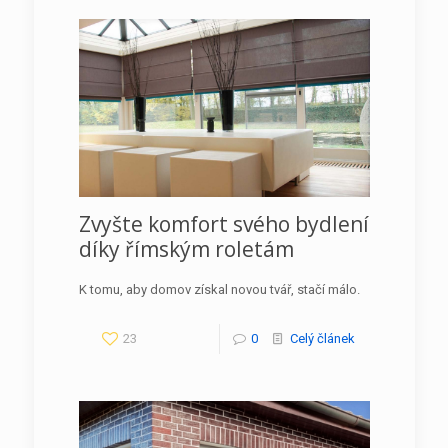
Zvyšte komfort svého bydlení
díky římským roletám
K tomu, aby domov získal novou tvář, stačí málo.
23
0
Celý článek