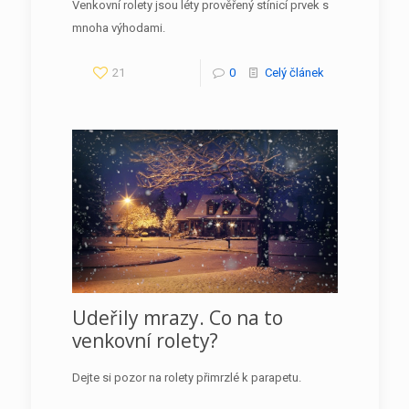
Venkovní rolety jsou léty prověřený stínicí prvek s
mnoha výhodami.
21
0
Celý článek
Udeřily mrazy. Co na to
venkovní rolety?
Dejte si pozor na rolety přimrzlé k parapetu.