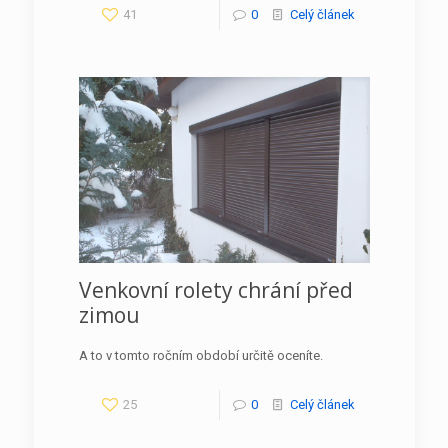
41
0
Celý článek
Venkovní rolety chrání před
zimou
A to v tomto ročním období určitě oceníte.
25
0
Celý článek