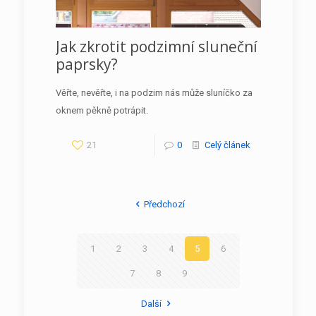
Jak zkrotit podzimní sluneční
paprsky?
Věřte, nevěřte, i na podzim nás může sluníčko za
oknem pěkně potrápit.
21
0
Celý článek
Předchozí
1
2
3
4
5
6
7
8
9
Další