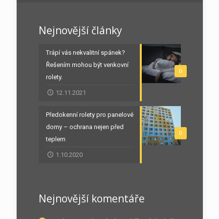
Nejnovější články
Trápí vás nekvalitní spánek?
Řešením mohou být venkovní
0
rolety.
12.11.2021
Předokenní rolety pro panelové
domy – ochrana nejen před
0
teplem
1.10.2020
Nejnovější komentáře