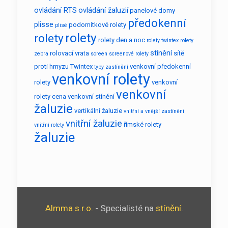
ovládání RTS
ovládání žaluzií
panelové domy
předokenní
plisse
podomítkové rolety
plisé
rolety
rolety
rolety den a noc
rolety twintex
rolety
stínění
rolovací vrata
sítě
zebra
screen
screenové rolety
proti hmyzu
Twintex
venkovní předokenní
typy zastínění
venkovní rolety
rolety
venkovní
venkovní
rolety cena
venkovní stínění
žaluzie
vertikální žaluzie
vnitřní a vnější zastínění
vnitřní žaluzie
římské rolety
vnitřní rolety
žaluzie
Almma s.r.o.
- Specialisté na
stínění
.