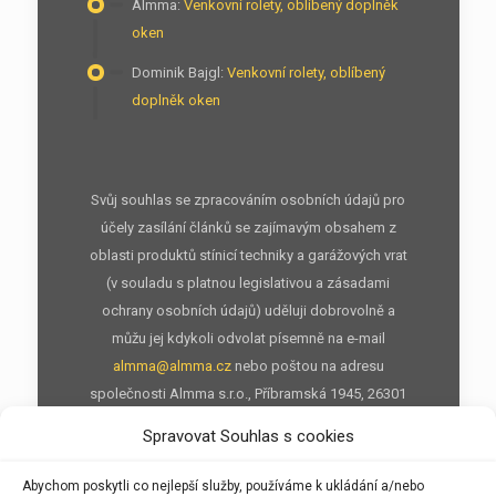
Almma
:
Venkovní rolety, oblíbený doplněk
oken
Dominik Bajgl
:
Venkovní rolety, oblíbený
doplněk oken
Svůj souhlas se zpracováním osobních údajů pro
účely zasílání článků se zajímavým obsahem z
oblasti produktů stínicí techniky a garážových vrat
(v souladu s platnou legislativou a zásadami
ochrany osobních údajů) uděluji dobrovolně a
můžu jej kdykoli odvolat písemně na e-mail
almma@almma.cz
nebo poštou na adresu
společnosti Almma s.r.o., Příbramská 1945, 26301
Dobříš nebo prostřednictvím odhlašovacího
Spravovat Souhlas s cookies
odkazu v každé e-mailové kampani.
Abychom poskytli co nejlepší služby, používáme k ukládání a/nebo