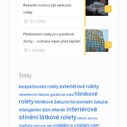
Řešením mohou být venkovní
0
rolety.
12.11.2021
Předokenní rolety pro panelové
domy – ochrana nejen před teplem
0
1.10.2020
Štítky
exteriérové rolety
bezpečnostní rolety
hliníkové
exteriérové žaluzie
garážová vrata
rolety
hliníkové žaluzie
horizontální žaluzie
interiérové
inteligentní dům
interiér
stínění
látkové rolety
látkové žaluzie
ovládání io
ovládání rolet
markýzy
námraza rolet