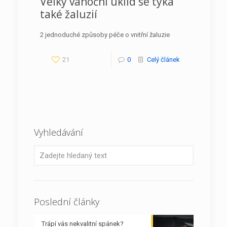
Velký vánoční úklid se týká
také žaluzií
2 jednoduché způsoby péče o vnitřní žaluzie
21
0
Celý článek
Vyhledávání
Poslední články
Trápí vás nekvalitní spánek?