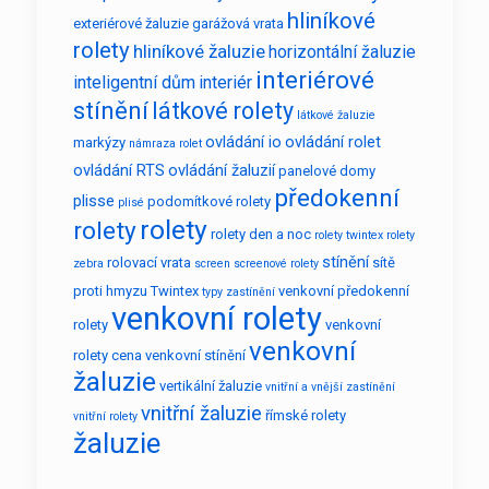
hliníkové
exteriérové žaluzie
garážová vrata
rolety
hliníkové žaluzie
horizontální žaluzie
interiérové
inteligentní dům
interiér
stínění
látkové rolety
látkové žaluzie
ovládání io
ovládání rolet
markýzy
námraza rolet
ovládání RTS
ovládání žaluzií
panelové domy
předokenní
plisse
podomítkové rolety
plisé
rolety
rolety
rolety den a noc
rolety twintex
rolety
stínění
rolovací vrata
sítě
zebra
screen
screenové rolety
proti hmyzu
Twintex
venkovní předokenní
typy zastínění
venkovní rolety
rolety
venkovní
venkovní
rolety cena
venkovní stínění
žaluzie
vertikální žaluzie
vnitřní a vnější zastínění
vnitřní žaluzie
římské rolety
vnitřní rolety
žaluzie