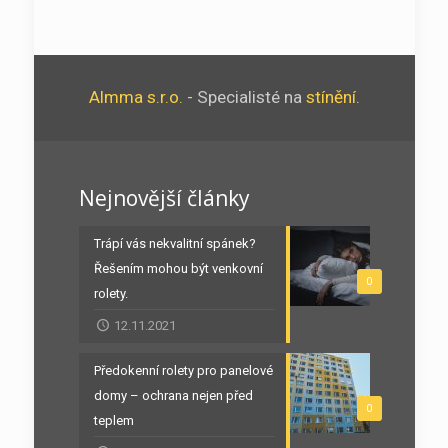
Almma s.r.o.
- Specialisté na
stínění
.
Nejnovější články
Trápí vás nekvalitní spánek?
Řešením mohou být venkovní
0
rolety.
12.11.2021
Předokenní rolety pro panelové
domy – ochrana nejen před
0
teplem