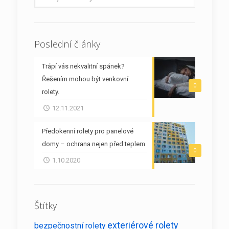
Poslední články
Trápí vás nekvalitní spánek?
Řešením mohou být venkovní
0
rolety.
12.11.2021
Předokenní rolety pro panelové
domy – ochrana nejen před teplem
0
1.10.2020
Štítky
exteriérové rolety
bezpečnostní rolety