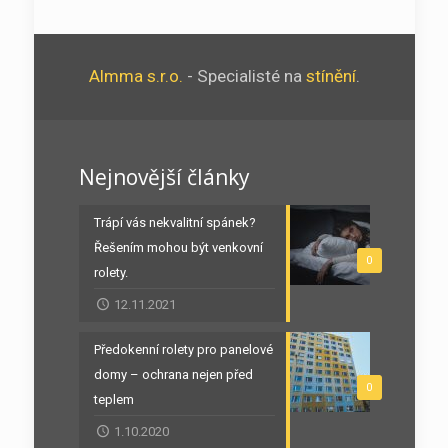
Almma s.r.o.
- Specialisté na
stínění
.
Nejnovější články
Trápí vás nekvalitní spánek?
Řešením mohou být venkovní
0
rolety.
12.11.2021
Předokenní rolety pro panelové
domy – ochrana nejen před
0
teplem
1.10.2020