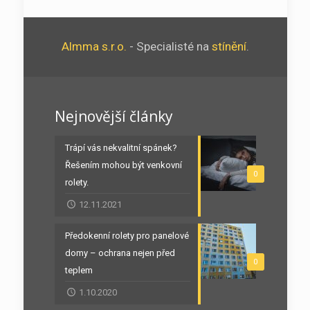
Almma s.r.o.
- Specialisté na
stínění
.
Nejnovější články
Trápí vás nekvalitní spánek?
Řešením mohou být venkovní
0
rolety.
12.11.2021
Předokenní rolety pro panelové
domy – ochrana nejen před
0
teplem
1.10.2020