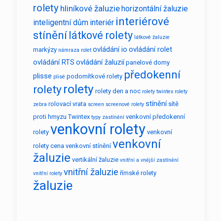
rolety
hliníkové žaluzie
horizontální žaluzie
interiérové
inteligentní dům
interiér
stínění
látkové rolety
látkové žaluzie
ovládání io
ovládání rolet
markýzy
námraza rolet
ovládání RTS
ovládání žaluzií
panelové domy
předokenní
plisse
podomítkové rolety
plisé
rolety
rolety
rolety den a noc
rolety twintex
rolety
stínění
rolovací vrata
sítě
zebra
screen
screenové rolety
proti hmyzu
Twintex
venkovní předokenní
typy zastínění
venkovní rolety
rolety
venkovní
venkovní
rolety cena
venkovní stínění
žaluzie
vertikální žaluzie
vnitřní a vnější zastínění
vnitřní žaluzie
římské rolety
vnitřní rolety
žaluzie