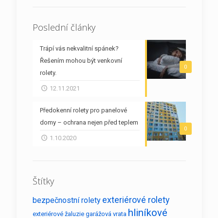
Poslední články
Trápí vás nekvalitní spánek?
Řešením mohou být venkovní
0
rolety.
12.11.2021
Předokenní rolety pro panelové
domy – ochrana nejen před teplem
0
1.10.2020
Štítky
exteriérové rolety
bezpečnostní rolety
hliníkové
exteriérové žaluzie
garážová vrata