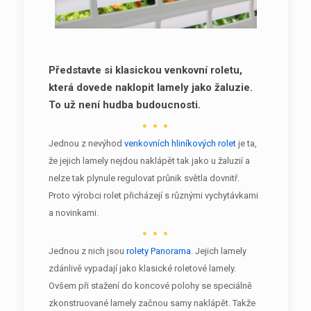
Představte si klasickou venkovní roletu,
která dovede naklopit lamely jako žaluzie.
To už není hudba budoucnosti.
Jednou z nevýhod
venkovních hliníkových rolet
je ta,
že jejich lamely nejdou naklápět tak jako u žaluzií a
nelze tak plynule regulovat průnik světla dovnitř.
Proto výrobci rolet přicházejí s různými vychytávkami
a novinkami.
Jednou z nich jsou
rolety Panorama
. Jejich lamely
zdánlivě vypadají jako klasické roletové lamely.
Ovšem při stažení do koncové polohy se speciálně
zkonstruované lamely začnou samy naklápět. Takže