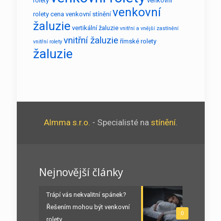
rolety
venkovní
venkovní
rolety cena
venkovní stínění
žaluzie
vertikální žaluzie
vnitřní a vnější zastínění
vnitřní žaluzie
římské rolety
vnitřní rolety
žaluzie
Almma s.r.o.
- Specialisté na
stínění
.
Nejnovější články
Trápí vás nekvalitní spánek?
Řešením mohou být venkovní
0
rolety.