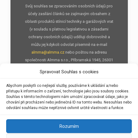
Svůj souhlas se zpracováním osobních údajů pro
účely zasílání článků se zajímavým obsahem z
oblasti produktů stínicí techniky a garážových vrat
(v souladu s platnou legislativou a zásadami
ochrany osobních údajů) uděluji dobrovolně a
můžu jej kdykoli odvolat písemně na e-mail
almma@almma.cz
nebo poštou na adresu
společnosti Almma s.r.o., Příbramská 1945, 26301
Dobříš nebo prostřednictvím odhlašovacího
Spravovat Souhlas s cookies
odkazu v každé e-mailové kampani.
Abychom poskytli co nejlepší služby, používáme k ukládání a/nebo
přístupu k informacím o zařízení, technologie jako jsou soubory cookies.
Souhlas s těmito technologiemi nám umožní zpracovávat údaje, jako je
chování při procházení nebo jedinečná ID na tomto webu. Nesouhlas nebo
odvolání souhlasu může nepříznivě ovlivnit určité vlastnosti a funkce.
Realizace © 2015,
Almma s.r.o.
.
Rozumím