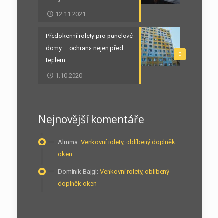
12.11.2021
Předokenní rolety pro panelové
domy – ochrana nejen před
0
teplem
1.10.2020
Nejnovější komentáře
Almma
:
Venkovní rolety, oblíbený doplněk
oken
Dominik Bajgl
:
Venkovní rolety, oblíbený
doplněk oken