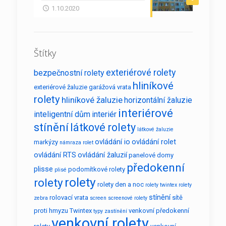
1.10.2020
Štítky
exteriérové rolety
bezpečnostní rolety
hliníkové
exteriérové žaluzie
garážová vrata
rolety
hliníkové žaluzie
horizontální žaluzie
interiérové
inteligentní dům
interiér
stínění
látkové rolety
látkové žaluzie
ovládání io
ovládání rolet
markýzy
námraza rolet
ovládání RTS
ovládání žaluzií
panelové domy
předokenní
plisse
podomítkové rolety
plisé
rolety
rolety
rolety den a noc
rolety twintex
rolety
stínění
rolovací vrata
sítě
zebra
screen
screenové rolety
proti hmyzu
Twintex
venkovní předokenní
typy zastínění
venkovní rolety