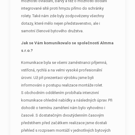
možnosti ovládání, barvy a též o možnosti dodání
integrované sítě proti hmyzu přímo do schránky
rolety. Také nám zde byly zodpovězeny všechny
dotazy, které mělo nejen představenstvo, ale i
samotní členové bytového družstva.
Jak se Vám komunikovalo se společností Almma
s.r.o.?
Komunikace byla se všemi zaměstnanci příjemná,
vstřícná, rychlá a na velmi vysoké profesionální
úrovni. Už při prezentaci výrobku jsme byli
informováni o postupu realizace montáže rolet.
S obchodním oddělením probíhala intenzivní
komunikace ohledně nabídky a následných úprav. Při
dohodě o termínu zaměření nám bylo vyhověno i
časově. S dostatečným dvoutýdenním časovým
předstihem před začátkem realizace jsme dostali
přehled s rozpisem montáží v jednotlivých bytových