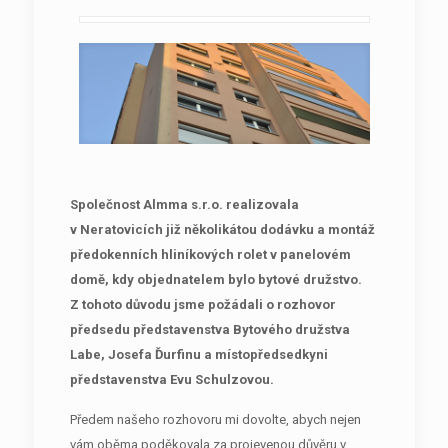
Společnost Almma s.r.o. realizovala
v Neratovicích již několikátou dodávku a montáž
předokenních hliníkových rolet v panelovém
domě, kdy objednatelem bylo bytové družstvo.
Z tohoto důvodu jsme požádali o rozhovor
předsedu představenstva Bytového družstva
Labe, Josefa Ďurfinu a místopředsedkyni
představenstva Evu Schulzovou.
Předem našeho rozhovoru mi dovolte, abych nejen
vám oběma poděkovala za projevenou důvěru v