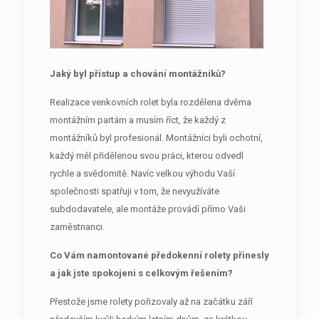
Jaký byl přístup a chování montážníků?
Realizace venkovních rolet byla rozdělena dvěma
montážním partám a musím říct, že každý z
montážníků byl profesionál. Montážníci byli ochotní,
každý měl přidělenou svou práci, kterou odvedl
rychle a svědomitě. Navíc velkou výhodu Vaší
společnosti spatřuji v tom, že nevyužíváte
subdodavatele, ale montáže provádí přímo Vaši
zaměstnanci.
Co Vám namontované předokenní rolety přinesly
a jak jste spokojeni s celkovým řešením?
Přestože jsme rolety pořizovaly až na začátku září