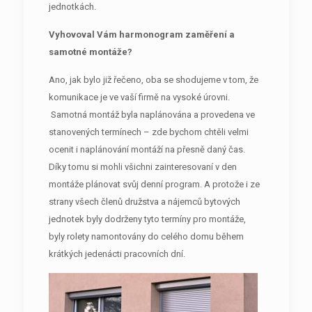
jednotkách.
Vyhovoval Vám harmonogram zaměření a
samotné montáže?
Ano, jak bylo již řečeno, oba se shodujeme v tom, že
komunikace je ve vaší firmě na vysoké úrovni.
Samotná montáž byla naplánována a provedena ve
stanovených termínech – zde bychom chtěli velmi
ocenit i naplánování montáží na přesně daný čas.
Díky tomu si mohli všichni zainteresovaní v den
montáže plánovat svůj denní program. A protože i ze
strany všech členů družstva a nájemců bytových
jednotek byly dodrženy tyto termíny pro montáže,
byly rolety namontovány do celého domu během
krátkých jedenácti pracovních dní.