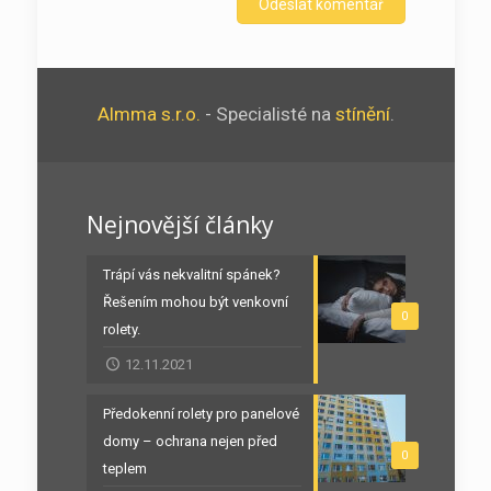
Almma s.r.o.
- Specialisté na
stínění
.
Nejnovější články
Trápí vás nekvalitní spánek?
Řešením mohou být venkovní
0
rolety.
12.11.2021
Předokenní rolety pro panelové
domy – ochrana nejen před
0
teplem