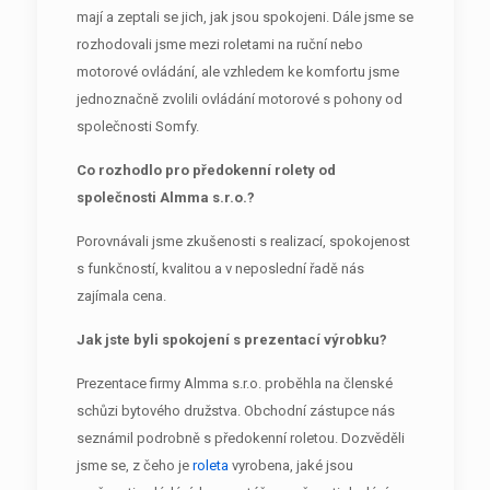
mají a zeptali se jich, jak jsou spokojeni. Dále jsme se
rozhodovali jsme mezi roletami na ruční nebo
motorové ovládání, ale vzhledem ke komfortu jsme
jednoznačně zvolili ovládání motorové s pohony od
společnosti Somfy.
Co rozhodlo pro předokenní rolety od
společnosti Almma s.r.o.?
Porovnávali jsme zkušenosti s realizací, spokojenost
s funkčností, kvalitou a v neposlední řadě nás
zajímala cena.
Jak jste byli spokojení s prezentací výrobku?
Prezentace firmy Almma s.r.o. proběhla na členské
schůzi bytového družstva. Obchodní zástupce nás
seznámil podrobně s předokenní roletou. Dozvěděli
jsme se, z čeho je
roleta
vyrobena, jaké jsou