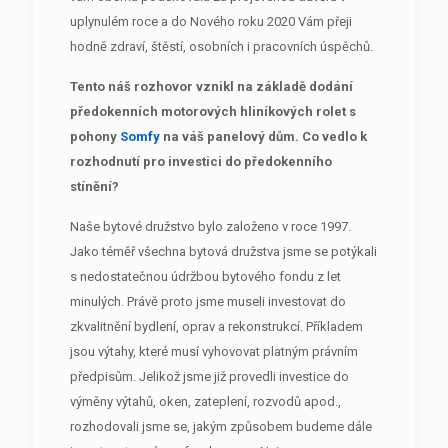
uplynulém roce a do Nového roku 2020 Vám přeji
hodně zdraví, štěstí, osobních i pracovních úspěchů.
Tento náš rozhovor vznikl na základě dodání
předokenních motorových hliníkových rolet s
pohony
Somfy
na váš panelový dům. Co vedlo k
rozhodnutí pro investici do předokenního
stínění?
Naše bytové družstvo bylo založeno v roce 1997.
Jako téměř všechna bytová družstva jsme se potýkali
s nedostatečnou údržbou bytového fondu z let
minulých. Právě proto jsme museli investovat do
zkvalitnění bydlení, oprav a rekonstrukcí. Příkladem
jsou výtahy, které musí vyhovovat platným právním
předpisům. Jelikož jsme již provedli investice do
výměny výtahů, oken, zateplení, rozvodů apod.,
rozhodovali jsme se, jakým způsobem budeme dále