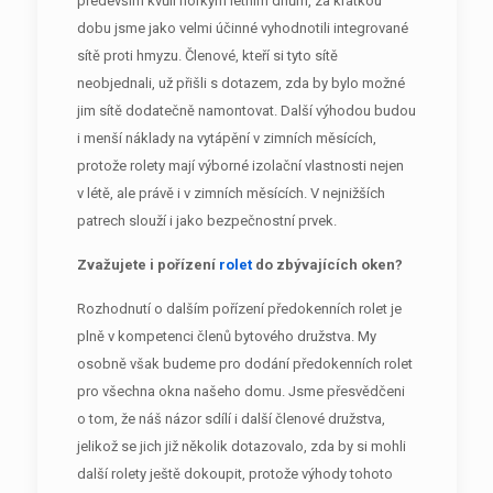
především kvůli horkým letním dnům, za krátkou
dobu jsme jako velmi účinné vyhodnotili integrované
sítě proti hmyzu. Členové, kteří si tyto sítě
neobjednali, už přišli s dotazem, zda by bylo možné
jim sítě dodatečně namontovat. Další výhodou budou
i menší náklady na vytápění v zimních měsících,
protože rolety mají výborné izolační vlastnosti nejen
v létě, ale právě i v zimních měsících. V nejnižších
patrech slouží i jako bezpečnostní prvek.
Zvažujete i pořízení
rolet
do zbývajících oken?
Rozhodnutí o dalším pořízení předokenních rolet je
plně v kompetenci členů bytového družstva. My
osobně však budeme pro dodání předokenních rolet
pro všechna okna našeho domu. Jsme přesvědčeni
o tom, že náš názor sdílí i další členové družstva,
jelikož se jich již několik dotazovalo, zda by si mohli
další rolety ještě dokoupit, protože výhody tohoto