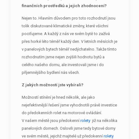
finančních prostředků a jejich zhodnocení?
Nejen to. Hlavním důvodem pro toto rozhodnutí jsou
tolik diskutované klimatické změny, které všichni
pociťujeme. A každý z nás ve svém bytě to zažívá
přes horké léto téměř každý den. V letních měsících je
v panelových bytech téměř nedýchatelno. Takže tímto
rozhodnutím jsme nejen zvýšili hodnotu bytů a
celého našeho domu, ale investovali jsme i do
příjemnějšího bydlení nás všech.
Z jakých možností jste vybírali?
Možností stínění je hned několik, ale jako
nejefektivnější řešení jsme vyhodnotili právě investice
do předokenních rolet na motorové ovládání.
V našem městě jsou předokenní
rolety
již na několika
panelových domech. Oslovili jsme tedy bytové domy
ve svém městě, jejichž majitelé už předokenní
rolety