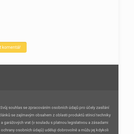
Svůj souhlas se zpracováním osobních údajů pro účely zasílání
článků se zajímavým obsahem z oblasti produktů stínicí techniky
a garážových vrat (v souladu s platnou legislativou a zásadami
ochrany osobních údajů) uděluji dobrovolně a můžu jej kdykoli