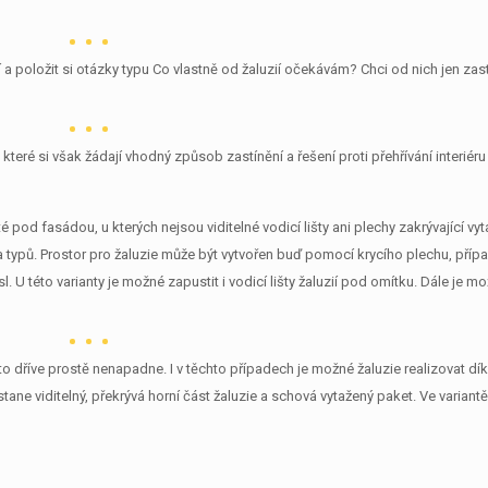
cí a položit si otázky typu Co vlastně od žaluzií očekávám? Chci od nich jen za
teré si však žádají vhodný způsob zastínění a řešení proti přehřívání interiéru
té pod fasádou, u kterých nejsou viditelné vodicí lišty ani plechy zakrývající vy
a typů. Prostor pro žaluzie může být vytvořen buď pomocí krycího plechu, příp
sl. U této varianty je možné zapustit i vodicí lišty žaluzií pod omítku. Dále je 
asto dříve prostě nenapadne. I v těchto případech je možné žaluzie realizovat d
ůstane viditelný, překrývá horní část žaluzie a schová vytažený paket. Ve variant