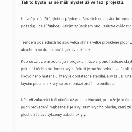
Tak to byste na ně měli myslet už ve fázi projektu.
Hlavně je důležité zjistit si předem o žaluziích co nejvíce informa
požaduji i další funkce? Jakým způsobem budu žaluzie ovládat?
Trendem posledních let jsou velká okna a velké prosklené plochy, k
abychom se doma necítili jako ve skleníku.
Kdo se žaluziemi počítá již v projektu, může si pořídit žaluzie skry
paket. U těchto podomítkových žaluzií je možno vybírat z několik
libovolného materiálu, který je dostatečně stabilní, aby žaluzii une
krycím plechem, který se po montáži přetáhne omítkou.
Někteří zákazníci řeší stínění až po nastěhování, protože je to č
jejich provedení. Nejběžnější je s využitím krycího plechu, který z
plechu zůstává vytažený paket nekrytý.