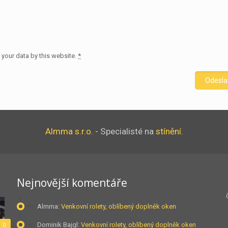
 your data by this website.
*
Almma s.r.o.
- Specialisté na
stínění
.
Nejnovější komentáře
Almma
:
Venkovní rolety, oblíbený doplněk oken
Dominik Bajgl
:
Venkovní rolety, oblíbený doplněk oken
0