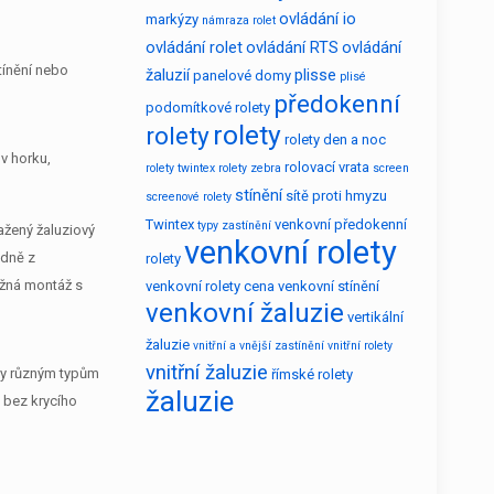
ovládání io
markýzy
námraza rolet
ovládání rolet
ovládání RTS
ovládání
stínění nebo
žaluzií
plisse
panelové domy
plisé
předokenní
podomítkové rolety
rolety
rolety
rolety den a noc
 v horku,
rolovací vrata
rolety twintex
rolety zebra
screen
stínění
sítě proti hmyzu
screenové rolety
Twintex
venkovní předokenní
typy zastínění
tažený žaluziový
venkovní rolety
adně z
rolety
možná montáž s
venkovní rolety cena
venkovní stínění
venkovní žaluzie
vertikální
žaluzie
vnitřní a vnější zastínění
vnitřní rolety
vnitřní žaluzie
íky různým typům
římské rolety
žaluzie
ě bez krycího