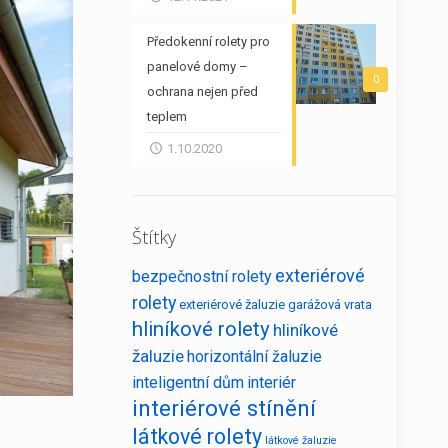
Předokenní rolety pro
panelové domy –
0
ochrana nejen před
teplem
1.10.2020
Štítky
exteriérové
bezpečnostní rolety
rolety
exteriérové žaluzie
garážová vrata
hliníkové rolety
hliníkové
žaluzie
horizontální žaluzie
inteligentní dům
interiér
interiérové stínění
látkové rolety
látkové žaluzie